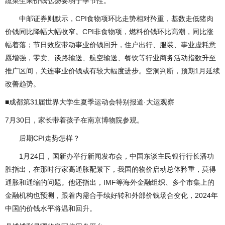
蔬菜生果价钱弘扬要弱于季节性。
中邮证券则默示，CPI食物项环比走势相对矜重，基数走低猪肉
价钱同比降幅大幅收窄。CPI非食物项，燃料价钱环比高潮，同比涨
幅着落；节日效应带动事业价钱回升，住户出行、服装、事业虚耗意
愿增强，零卖、谈路输送、航空输送、餐饮等行业商务活动指数升至
推广区间，关连事业价钱或有较大幅度进步。空洞判断，预期1月延续
改善趋势。
■成都第31届世界大学生夏季运动会特别报道·大运观察
7月30日，家长带着孩子在南京博物院参观。
后期CPI走势怎样？
1月24日，国新办举行新闻发布会，中国东谈主民银行行长潘功
胜指出，在那时行家高通胀配景下，我国的物价启动总体矜重，莫得
通胀和通缩的问题。他还指出，IMF等海外金融组织、多个市集上的
金融机构也预测，跟着内需合手续好转和外部价钱场合变化，2024年
中国的价钱水平将温和回升。