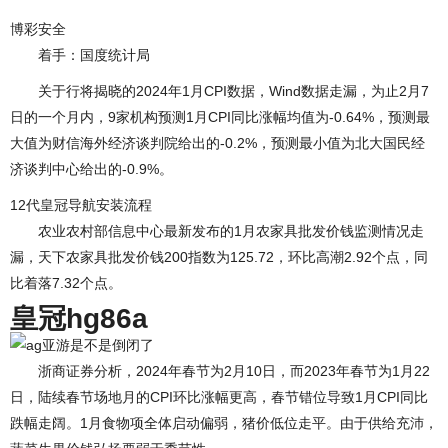
博彩安全
着手：国度统计局
关于行将揭晓的2024年1月CPI数据，Wind数据走漏，为止2月7
日的一个月内，9家机构预测1月CPI同比涨幅均值为-0.64%，预测最
大值为财信海外经济谈判院给出的-0.2%，预测最小值为北大国民经
济谈判中心给出的-0.9%。
12代皇冠导航安装流程
农业农村部信息中心最新发布的1月农家具批发价钱监测情况走
漏，天下农家具批发价钱200指数为125.72，环比高潮2.92个点，同
比着落7.32个点。
皇冠hg86a
浙商证券分析，2024年春节为2月10日，而2023年春节为1月22
日，陆续春节场地月的CPI环比涨幅更高，春节错位导致1月CPI同比
跌幅走阔。1月食物项全体启动偏弱，猪价低位走平。由于供给充沛，